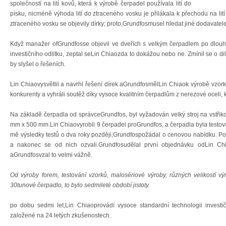
společností na lití kovů, která k výrobě čerpadel používala lití do
písku, nicméně výhoda lití do ztraceného vosku je přilákala k přechodu na l
ztraceného vosku se objevily dírky; proto,Grundfosmusel hledat jiné dodavatele
Když manažer ofGrundfosse objevil ve dveřích s velkým čerpadlem po dlouh
investičního odlitku, zeptal seLin Chiaozda to dokážou nebo ne. Zmínil se o 
by slyšel o řešeních.
Lin Chiaovysvětlil a navrhl řešení dírek aGrundfosmělLin Chiaok výrobě vzor
konkurenty a vyhráli soutěž díky vysoce kvalitním čerpadlům z nerezové oceli, kt
Na základě čerpadla od správceGrundfos, byl vyžadován velký stroj na vstřiko
mm x 500 mm.Lin Chiaovyrobil 9 čerpadel proGrundfos, a čerpadla byla testov
mě výsledky testů o dva roky později,Grundfospožádal o cenovou nabídku. Po 
a nakonec se od nich ozvali.Grundfosudělal první objednávku odLin Chi
aGrundfosvzal to velmi vážně.
Od výroby forem, testování vzorků, malosériové výroby, různých velikostí
30tunové čerpadlo, to bylo sedmileté období jistoty.
po dobu sedmi let,Lin Chiaoprovádí vysoce standardní technologii investičn
založené na 24 letých zkušenostech.