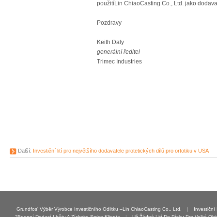
použitíLin ChiaoCasting Co., Ltd. jako dodava
Pozdravy
Keith Daly
generální ředitel
Trimec Industries
Další:
Investiční lití pro největšího dodavatele protetických dílů pro ortotiku v USA
Grundfos' Výběr Výrobce Investičního Odlitku –Lin ChiaoCasting Co., Ltd.
|
Investiční
25denní Dodací Lhůtu A Získejte Srdce Klienta
|
Už Žádné Lití Do Písku Pro Velké Obje