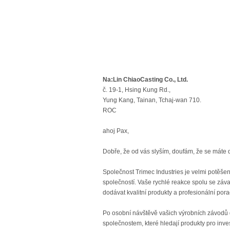
Na:Lin ChiaoCasting Co., Ltd.
č. 19-1, Hsing Kung Rd.,
Yung Kang, Tainan, Tchaj-wan 710.
ROC
ahoj Pax,
Dobře, že od vás slyším, doufám, že se máte 
Společnost Trimec Industries je velmi potěše
společností. Vaše rychlé reakce spolu se záv
dodávat kvalitní produkty a profesionální porad
Po osobní návštěvě vašich výrobních závodů
společnostem, které hledají produkty pro investi