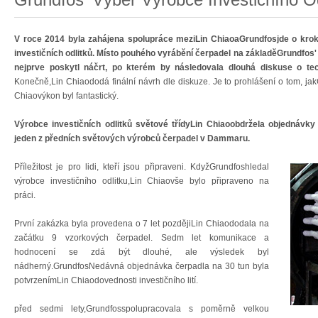
V roce 2014 byla zahájena spolupráce meziLin ChiaoaGrundfosjde o kro
investičních odlitků. Místo pouhého vyrábění čerpadel na základěGrundfos'
nejprve poskytl náčrt, po kterém by následovala dlouhá diskuse o te
Konečně,Lin Chiaododá finální návrh dle diskuze. Je to prohlášení o tom, ja
Chiaovýkon byl fantastický.
Výrobce investičních odlitků světové třídyLin Chiaoobdržela objednávk
jeden z předních světových výrobců čerpadel v Dammaru.
Příležitost je pro lidi, kteří jsou připraveni. KdyžGrundfoshledal
výrobce investičního odlitku,Lin Chiaovše bylo připraveno na
práci.
První zakázka byla provedena o 7 let pozdějiLin Chiaododala na
začátku 9 vzorkových čerpadel. Sedm let komunikace a
hodnocení se zdá být dlouhé, ale výsledek byl
nádherný.GrundfosNedávná objednávka čerpadla na 30 tun byla
potvrzenímLin Chiaodovednosti investičního lití.
před sedmi lety,Grundfosspolupracovala s poměrně velkou