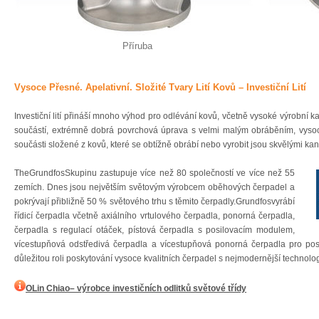
Příruba
Vysoce Přesné. Apelativní. Složité Tvary Lití Kovů – Investiční Lití
Investiční lití přináší mnoho výhod pro odlévání kovů, včetně vysoké výrobní 
součástí, extrémně dobrá povrchová úprava s velmi malým obráběním, vysoce
součásti složené z kovů, které se obtížně obrábí nebo vyrobit jsou skvělými kandi
TheGrundfosSkupinu zastupuje více než 80 společností ve více než 55
zemích. Dnes jsou největším světovým výrobcem oběhových čerpadel a
pokrývají přibližně 50 % světového trhu s těmito čerpadly.Grundfosvyrábí
řídicí čerpadla včetně axiálního vrtulového čerpadla, ponorná čerpadla,
čerpadla s regulací otáček, pístová čerpadla s posilovacím modulem,
vícestupňová odstředivá čerpadla a vícestupňová ponorná čerpadla pro pos
důležitou roli poskytování vysoce kvalitních čerpadel s nejmodernější technologií
OLin Chiao– výrobce investičních odlitků světové třídy