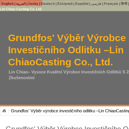
English
|
العربية
|
česky
|
Deutsch
|
Ελληνικά
|
Español
|
فارسی
|
Français
|
हिन्दी
Lin Chiao Casting Co. Ltd.
Grundfos' Výběr Výrobce
Investičního Odlitku –Lin
ChiaoCasting Co., Ltd.
Lin Chiao– Vysoce Kvalitní Výrobce Investičních Odlitků S 2
Zkušenostmi
Grundfos' Výběr výrobce investičního odlitku –Lin ChiaoCasting
Grundfos' Výběr Výrobce Investičního Od