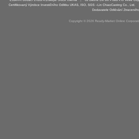
Certifikovaný Výrobce Investičního Odlitku UKAS, ISO, SGS –Lin ChiaoCasting Co., Ltd.
Dodavatele Odlévání Ztracenéh
Copyright © 2026 Ready-Market Online Corporat