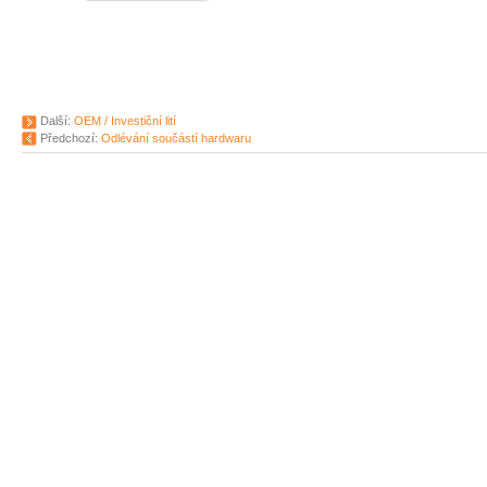
Další:
OEM / Investiční lití
Předchozí:
Odlévání součástí hardwaru