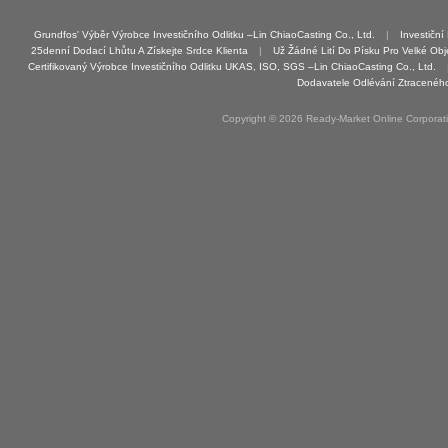
Grundfos' Výběr Výrobce Investičního Odlitku –Lin ChiaoCasting Co., Ltd.
|
Investiční
25denní Dodací Lhůtu A Získejte Srdce Klienta
|
Už Žádné Lití Do Písku Pro Velké Obje
Certifikovaný Výrobce Investičního Odlitku UKAS, ISO, SGS –Lin ChiaoCasting Co., Ltd.
Dodavatele Odlévání Ztracenéh
Copyright © 2026 Ready-Market Online Corporat