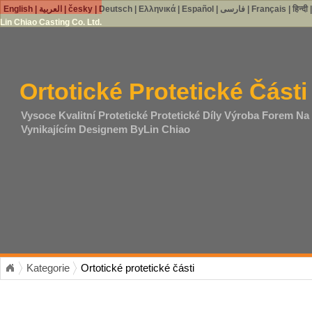
English
|
العربية
|
česky
|
Deutsch
|
Ελληνικά
|
Español
|
فارسی
|
Français
|
हिन्दी
Lin Chiao Casting Co. Ltd.
Ortotické Protetické Části
Vysoce Kvalitní Protetické Protetické Díly Výroba Forem Na Lit
Vynikajícím Designem ByLin Chiao
Kategorie
Ortotické protetické části