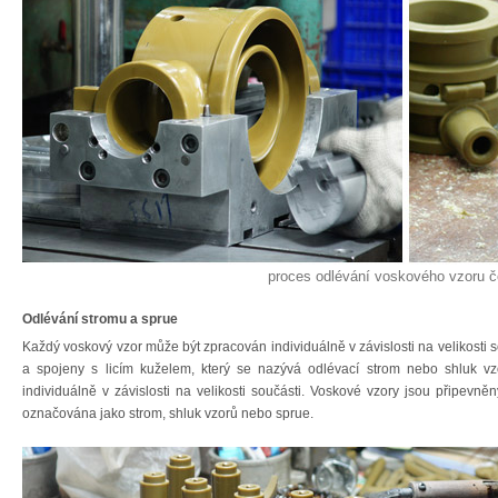
proces odlévání voskového vzoru č
Odlévání stromu a sprue
Každý voskový vzor může být zpracován individuálně v závislosti na velikost
a spojeny s licím kuželem, který se nazývá odlévací strom nebo shluk v
individuálně v závislosti na velikosti součásti. Voskové vzory jsou připev
označována jako strom, shluk vzorů nebo sprue.