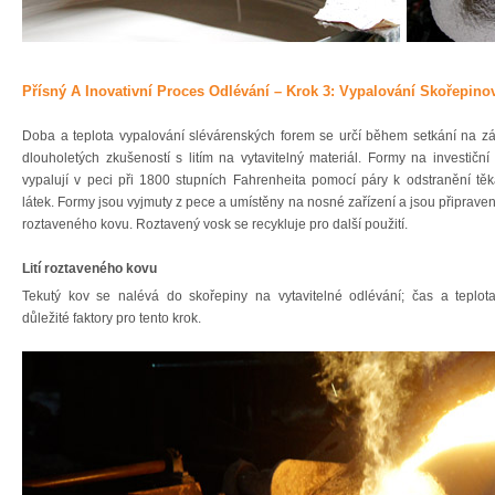
Přísný A Inovativní Proces Odlévání – Krok 3: Vypalování Skořepin
Doba a teplota vypalování slévárenských forem se určí během setkání na z
dlouholetých zkušeností s litím na vytavitelný materiál. Formy na investiční l
vypalují v peci při 1800 stupních Fahrenheita pomocí páry k odstranění tě
látek. Formy jsou vyjmuty z pece a umístěny na nosné zařízení a jsou připraveny 
roztaveného kovu. Roztavený vosk se recykluje pro další použití.
Lití roztaveného kovu
Tekutý kov se nalévá do skořepiny na vytavitelné odlévání; čas a teplot
důležité faktory pro tento krok.