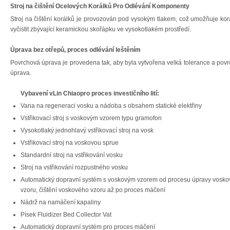
Stroj na čištění Ocelových Korálků Pro Odlévání Komponenty
Stroj na čištění korálků je provozován pod vysokým tlakem, což umožňuje ko
vyčistit zbývající keramickou skořápku ve vysokotlakém prostředí.
Úprava bez otřepů, proces odlévání leštěním
Povrchová úprava je provedena tak, aby byla vytvořena velká tolerance a pov
úprava.
Vybavení vLin Chiaopro proces investičního lití:
Vana na regeneraci vosku a nádoba s obsahem statické elektřiny
Vstřikovací stroj s voskovým vzorem typu gramofon
Vysokotlaký jednohlavý vstřikovací stroj na vosk
Vstřikovací stroj na voskovou sprue
Standardní stroj na vstřikování vosku
Stroj na vstřikování rozpustného vosku
Automatický dopravní systém s voskovým vzorem od procesu úpravy vosk
vzoru, čištění voskového vzoru až po proces máčení
Nádrž na namáčení kapaliny
Písek Fluidizer Bed Collector Vat
Automatický dopravní systém pro proces máčení