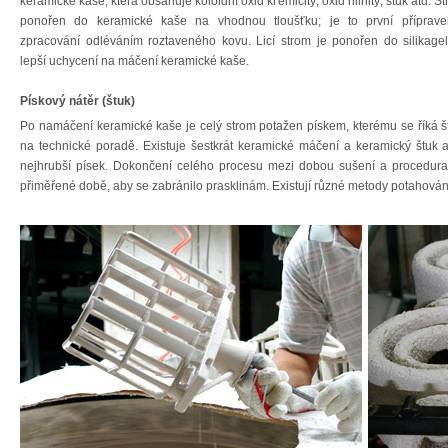
keramické kaše, která obsahuje koloidní oxid křemičitý, oxid hlinitý, štuk atd. St
ponořen do keramické kaše na vhodnou tloušťku; je to první příprave
zpracování odléváním roztaveného kovu. Licí strom je ponořen do silikage
lepší uchycení na máčení keramické kaše.
Pískový nátěr (štuk)
Po namáčení keramické kaše je celý strom potažen pískem, kterému se říká 
na technické poradě. Existuje šestkrát keramické máčení a keramický štuk 
nejhrubší písek. Dokončení celého procesu mezi dobou sušení a procedurami
přiměřené době, aby se zabránilo prasklinám. Existují různé metody potahován