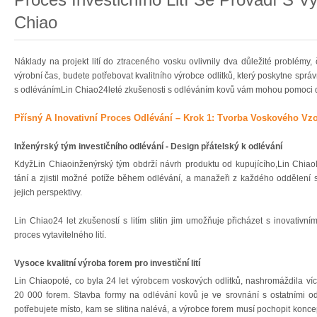
Chiao
Náklady na projekt lití do ztraceného vosku ovlivnily dva důležité problémy, 
výrobní čas, budete potřebovat kvalitního výrobce odlitků, který poskytne sp
s odlévánímLin Chiao24leté zkušenosti s odléváním kovů vám mohou pomoci d
Přísný A Inovativní Proces Odlévání – Krok 1: Tvorba Voskového Vz
Inženýrský tým investičního odlévání - Design přátelský k odlévání
KdyžLin Chiaoinženýrský tým obdrží návrh produktu od kupujícího,Lin Chiao
tání a zjistil možné potíže během odlévání, a manažeři z každého oddělení s
jejich perspektivy.
Lin Chiao24 let zkušeností s litím slitin jim umožňuje přicházet s inovativní
proces vytavitelného lití.
Vysoce kvalitní výroba forem pro investiční lití
Lin Chiaopoté, co byla 24 let výrobcem voskových odlitků, nashromáždila ví
20 000 forem. Stavba formy na odlévání kovů je ve srovnání s ostatními od
potřebujete místo, kam se slitina nalévá, a výrobce forem musí pochopit koncep