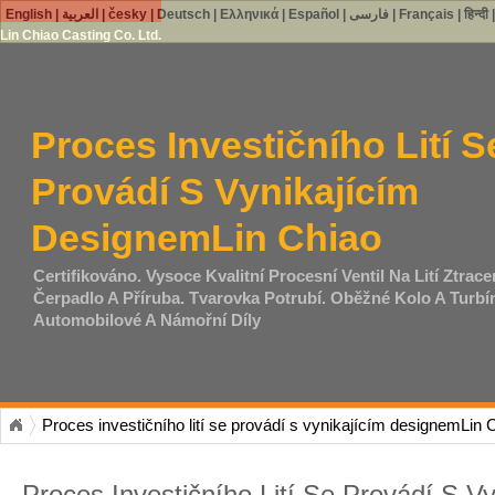
English
|
العربية
|
česky
|
Deutsch
|
Ελληνικά
|
Español
|
فارسی
|
Français
|
हिन्दी
Lin Chiao Casting Co. Ltd.
Proces Investičního Lití S
Provádí S Vynikajícím
DesignemLin Chiao
Certifikováno. Vysoce Kvalitní Procesní Ventil Na Lití Ztrac
Čerpadlo A Příruba. Tvarovka Potrubí. Oběžné Kolo A Turbí
Automobilové A Námořní Díly
Proces investičního lití se provádí s vynikajícím designemLin 
Proces Investičního Lití Se Provádí S V