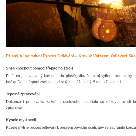
Přísný A Inovativní Proces Odlévání – Krok 4: Vyřazení Odlévací Sko
Shell knockout pomocí třepacího stroje
Poté, co je roztavený kov nalit do pláště, vibrační stroj vytřepe keramický p
baňky. Doba třepání závisí na licí složce, může to být 5 nebo 7 sekund.
Tepelné zpracování
Dokonce i pro kvalitu každého ocelového materiálu se někdy provádí te
zpracování.
Kyselé mytí oceli
Kyselé mytí je proces odlévání k posílení povrchu oceli, aby se zabránilo korozi