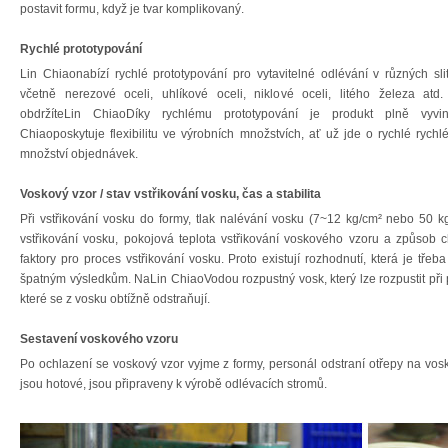
postavit formu, když je tvar komplikovaný.
Rychlé prototypování
Lin Chiaonabízí rychlé prototypování pro vytavitelné odlévání v různých sli
včetně nerezové oceli, uhlíkové oceli, niklové oceli, litého železa atd
obdržíteLin ChiaoDíky rychlému prototypování je produkt plně vyvinu
Chiaoposkytuje flexibilitu ve výrobních množstvích, ať už jde o rychlé rych
množství objednávek.
Voskový vzor / stav vstřikování vosku, čas a stabilita
Při vstřikování vosku do formy, tlak nalévání vosku (7~12 kg/cm² nebo 50 kg
vstřikování vosku, pokojová teplota vstřikování voskového vzoru a způsob ch
faktory pro proces vstřikování vosku. Proto existují rozhodnutí, která je tře
špatným výsledkům. NaLin ChiaoVodou rozpustný vosk, který lze rozpustit při p
které se z vosku obtížně odstraňují.
Sestavení voskového vzoru
Po ochlazení se voskový vzor vyjme z formy, personál odstraní otřepy na vosko
jsou hotové, jsou připraveny k výrobě odlévacích stromů.