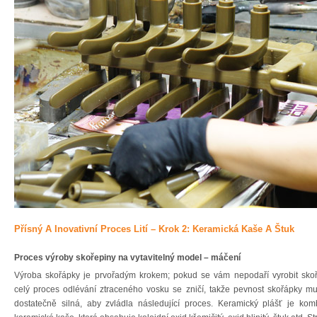
Přísný A Inovativní Proces Lití – Krok 2: Keramická Kaše A Štuk
Proces výroby skořepiny na vytavitelný model – máčení
Výroba skořápky je prvořadým krokem; pokud se vám nepodaří vyrobit sko
celý proces odlévání ztraceného vosku se zničí, takže pevnost skořápky mu
dostatečně silná, aby zvládla následující proces. Keramický plášť je kom