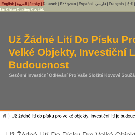
English
|
العربية
|
česky
|
Deutsch
|
Ελληνικά
|
Español
|
فارسی
|
Français
|
हिन्दी
Lin Chiao Casting Co. Ltd.
Už Žádné Lití Do Písku Pr
Velké Objekty, Investiční L
Budoucnost
Sezónní Investiční Odlévání Pro Vaše Složité Kovové Součá
Už žádné lití do písku pro velké objekty, investiční lití je budou
Už Žádné Lití Do Písku Pro Velké Objekty