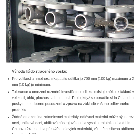
Výhoda lití do ztraceného vosku:
Pro velikost a hmotnostní kapacitu odlitku je 700 mm (100 kg) maximum a 
mm (10 kg) je minimum.
Tolerance a omezení rozměrů investičního odlitku, existuje několik faktorů 
velikosti, úhlů, plochosti a hmotnosti. Proto, když se poradíte sLin Chiao, b
poskytnuto odborné posouzení a zpráva na základě vašeho odlévaného
produktu.
Žádné omezení na zatmelovací materiály, odlévací materiál může být nere
ocel, uhlíková ocel, uhlíková nástrojová ocel a vysokoteplotní ocel atd.Lin
Chiaoza 24 let odlila přes 40 ocelových materiálů, včetně nedávno oblíbe