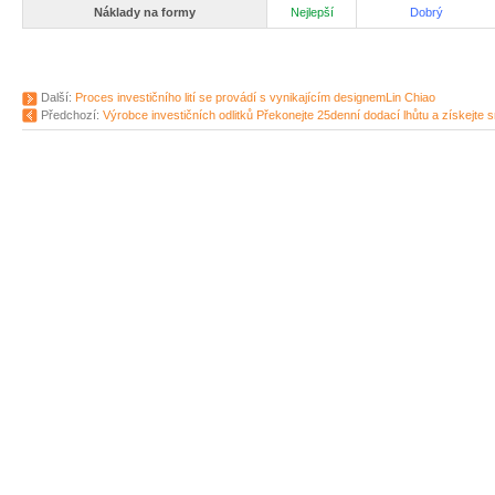
Náklady na formy
Nejlepší
Dobrý
Další:
Proces investičního lití se provádí s vynikajícím designemLin Chiao
Předchozí:
Výrobce investičních odlitků Překonejte 25denní dodací lhůtu a získejte s