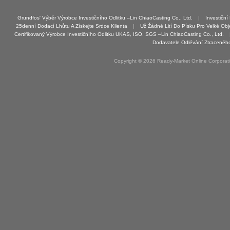
Grundfos' Výběr Výrobce Investičního Odlitku –Lin ChiaoCasting Co., Ltd.
|
Investiční
25denní Dodací Lhůtu A Získejte Srdce Klienta
|
Už Žádné Lití Do Písku Pro Velké Obje
Certifikovaný Výrobce Investičního Odlitku UKAS, ISO, SGS –Lin ChiaoCasting Co., Ltd.
Dodavatele Odlévání Ztracenéh
Copyright © 2026 Ready-Market Online Corporat