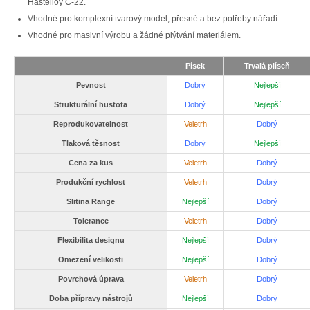
Hastelloy C-22.
Vhodné pro komplexní tvarový model, přesné a bez potřeby nářadí.
Vhodné pro masivní výrobu a žádné plýtvání materiálem.
Písek
Trvalá plíseň
Pevnost
Dobrý
Nejlepší
Strukturální hustota
Dobrý
Nejlepší
Reprodukovatelnost
Veletrh
Dobrý
Tlaková těsnost
Dobrý
Nejlepší
Cena za kus
Veletrh
Dobrý
Produkční rychlost
Veletrh
Dobrý
Slitina Range
Nejlepší
Dobrý
Tolerance
Veletrh
Dobrý
Flexibilita designu
Nejlepší
Dobrý
Omezení velikosti
Nejlepší
Dobrý
Povrchová úprava
Veletrh
Dobrý
Doba přípravy nástrojů
Nejlepší
Dobrý