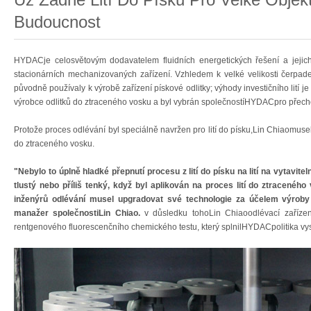
Budoucnost
HYDACje celosvětovým dodavatelem fluidních energetických řešení a jejich
stacionárních mechanizovaných zařízení. Vzhledem k velké velikosti čerpade
původně používaly k výrobě zařízení pískové odlitky; výhody investičního lití 
výrobce odlitků do ztraceného vosku a byl vybrán společnostíHYDACpro přech
Protože proces odlévání byl speciálně navržen pro lití do písku,Lin Chiaomusel u
do ztraceného vosku.
"Nebylo to úplně hladké přepnutí procesu z lití do písku na lití na vytaviteln
tlustý nebo příliš tenký, když byl aplikován na proces lití do ztracenéh
inženýrů odlévání musel upgradovat své technologie za účelem výroby 
manažer společnostiLin Chiao.
v důsledku tohoLin Chiaoodlévací zařízen
rentgenového fluorescenčního chemického testu, který splnilHYDACpolitika vys