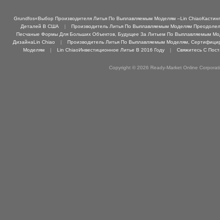
Grundfos«Выбор Производителя Литья По Выплавляемым Моделям –Lin ChiaoКастинг 
Деталей В США
|
Производитель Литья По Выплавляемым Моделям Преодолел 
Песчаные Формы Для Больших Объектов, Будущее За Литьем По Выплавляемым М
ДизайнаLin Chiao
|
Производитель Литья По Выплавляемым Моделям, Сертифициро
Моделям
|
Lin ChiaoИнвестиционное Литье В 2016 Году
|
Свяжитесь С Пос
Copyright © 2026 Ready-Market Online Corporat