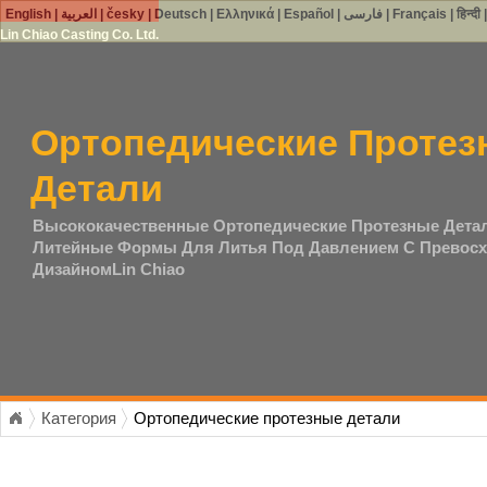
English
|
العربية
|
česky
|
Deutsch
|
Ελληνικά
|
Español
|
فارسی
|
Français
|
हिन्दी
Lin Chiao Casting Co. Ltd.
Ортопедические Протез
Детали
Высококачественные Ортопедические Протезные Детал
Литейные Формы Для Литья Под Давлением С Превос
ДизайномLin Chiao
Категория
Ортопедические протезные детали