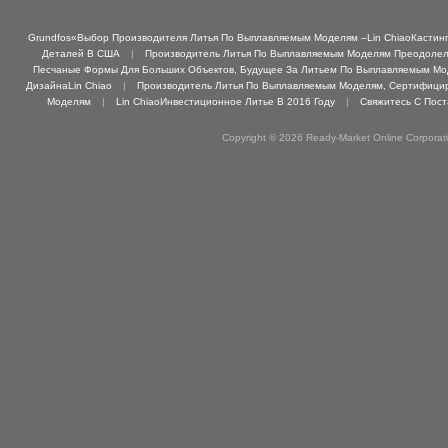
Grundfos«Выбор Производителя Литья По Выплавляемым Моделям –Lin ChiaoКастинг 
Деталей В США
|
Производитель Литья По Выплавляемым Моделям Преодолел 
Песчаные Формы Для Больших Объектов, Будущее За Литьем По Выплавляемым М
ДизайнаLin Chiao
|
Производитель Литья По Выплавляемым Моделям, Сертифициро
Моделям
|
Lin ChiaoИнвестиционное Литье В 2016 Году
|
Свяжитесь С Пос
Copyright © 2026 Ready-Market Online Corporat