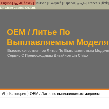
English
|
العربية
|
česky
|
Deutsch
|
Ελληνικά
|
Español
|
فارسی
|
Français
|
हिन्दी
Lin Chiao Casting Co. Ltd.
OEM / Литье По
Выплавляемым Модел
Высококачественное Литье По Выплавляемым Модел
Сервис С Превосходным ДизайномLin Chiao
Категория
OEM / Литье по выплавляемым моделям