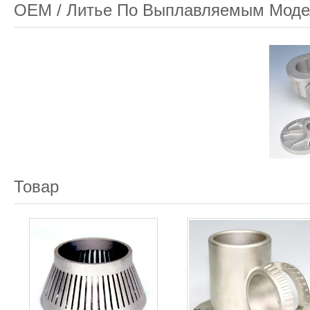
OEM / Литье По Выплавляемым Мод
Товар