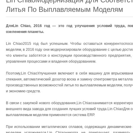
Литья По Выплавляемым Моделям
ДляLin Chiao, 2016 год — это год улучшения условий труда, п
озеленения планеты.
Lin Chiao2015 год был успешным. Чтобы оставаться конкурентоспо
моделям, в 2016 году они модернизировали оборудование с целью достиж
что клиенты заботятся о конструкции производственного предприятия, 
управления процессами и владения оборудованием.
Поэтому,Lin ChiaoУлучшения включают в себя машину для впрыскивания
спекания, автоматический дозатор воска и замену спектрометра металл
производственных возможностей литья по выплавляемым моделям, получ
и экономию средств.
В связи с закупкой нового оборудования,Lin Chiaoзанимается корректи
внешнего вида завода для создания лучших условий труда.Lin ChiaoДля 
выплавляемым моделям применяется система ERP.
При использовании металлических сплавов, содержащих динамические
моделям усложняется.Lin Chiaoникогда не прекращает развивать