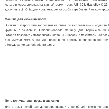
металлических сплавах; на данный момент есть
AISI 303, Hastelloy C-
доступны вLin Chiaoдля удовлетворения особых требований международ
Машина для инъекций воска
В связи с возросшими запросами на литье по выплавляемым моделям 
крупных объектов,Lin Chiaoприобрела машину для впрыскивания в
которая позволит изготавливать клапаны и насосы с максимальным раз
600 мм*600 мм*600 мм. Для облегчения работы операторов поставл
оборудование для обработки форм.
Печь для удаления воска и спекания
Для старых печей для депарафинизации и печей для спекания они 