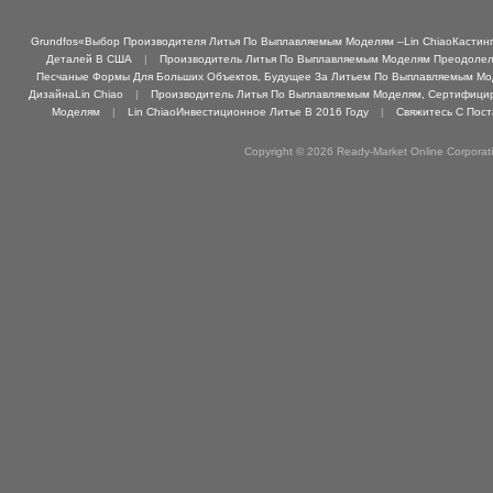
Grundfos«Выбор Производителя Литья По Выплавляемым Моделям –Lin ChiaoКастинг 
Деталей В США
|
Производитель Литья По Выплавляемым Моделям Преодолел 
Песчаные Формы Для Больших Объектов, Будущее За Литьем По Выплавляемым М
ДизайнаLin Chiao
|
Производитель Литья По Выплавляемым Моделям, Сертифициро
Моделям
|
Lin ChiaoИнвестиционное Литье В 2016 Году
|
Свяжитесь С Пос
Copyright © 2026 Ready-Market Online Corporat