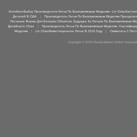
Grundfos«Выбор Производителя Литья По Выплавляемым Моделям –Lin ChiaoКастинг 
Деталей В США
|
Производитель Литья По Выплавляемым Моделям Преодолел 
Песчаные Формы Для Больших Объектов, Будущее За Литьем По Выплавляемым М
ДизайнаLin Chiao
|
Производитель Литья По Выплавляемым Моделям, Сертифициро
Моделям
|
Lin ChiaoИнвестиционное Литье В 2016 Году
|
Свяжитесь С Пос
Copyright © 2026 Ready-Market Online Corporat