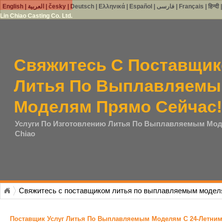
English
|
العربية
|
česky
|
Deutsch
|
Ελληνικά
|
Español
|
فارسی
|
Français
|
हिन्दी
Lin Chiao Casting Co. Ltd.
Свяжитесь С Поставщи
Литья По Выплавляем
Моделям Прямо Сейчас!
Услуги По Изготовлению Литья По Выплавляемым Мод
Chiao
Свяжитесь с поставщиком литья по выплавляемым моделя
Поставщик Услуг Литья По Выплавляемым Моделям С 24-Летни