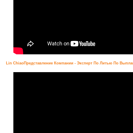
Lin ChiaoПредставление Компании - Эксперт По Литью По Вып