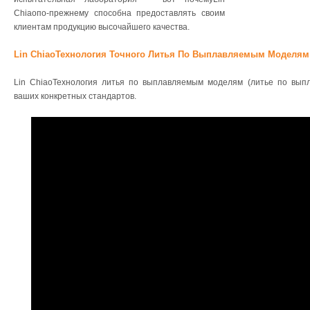
Chiaoпо-прежнему способна предоставлять своим
клиентам продукцию высочайшего качества.
Lin ChiaoТехнология Точного Литья По Выплавляемым Моделя
Lin ChiaoТехнология литья по выплавляемым моделям (литье по вып
ваших конкретных стандартов.