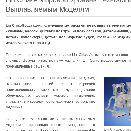
Выплавляемым Моделям
Lin ChiaoПродукция, полученная методом литья по выплавляемым м
- клапаны, насосы, фитинги для труб из всех сплавов, детали машин
детали, коллекторы, детали для морских судов, крепежные издели
человеческого тела и т. д.
Прецизионное литье из всех сплавов,Lin ChiaoМетод литья компании 
сложные формы литья, поэтому компания Lin Quiao предоставляет 
промышленные решения.
Lin Chiaoлитье по выплавляемым моделям,
охватывающее широкий спектр отраслей
промышленности, таких как полупроводниковое
оборудование, детали морского назначения,
управление насосами, ортопедические устройства,
медицина.
Передовые технологии литья по выплавляемым
моделям, производственные мощности и
Lin Chiao's л
испытательная лаборатория — вот почемуLin