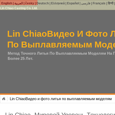
English
|
العربية
|
česky
|
Deutsch
|
Ελληνικά
|
Español
|
فارسی
|
Français
|
हिन्दी
Lin Chiao Casting Co. Ltd.
Lin ChiaoВидео И Фото 
По Выплавляемым Мод
Метод Точного Литья По Выплавляемым Моделям На 
Более 25 Лет.
Lin ChiaoВидео и фото литья по выплавляемым моделям
Lin Chiao- Мировой Уровень Технолог