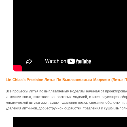
Lin Chiao's Precision Литье По Выплавляемым Моделям (литье
Все процессы литья по выплавляемым моделям, начиная от проектирова
инжекции воска, изготовления восковых моделей, снятия заусенцев, сбо
керамической штукатурки, сушки, удаления воска, спекания оболочки, пл
удаления литников, дробеструйной обработки, травления и сушки, выполн