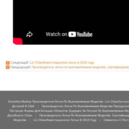
Следующий:
Lin ChiaoИнвестиционное литье в 2016 году
Предыдущий:
Производитель литья по выплавляемым моделям, сертифицирован
Grundfos«Выбор Производителя Литья По Выплавляемым Моделям –Lin ChiaoКастинг 
Деталей В США
|
Производитель Литья По Выплавляемым Моделям Преодолел 
Песчаные Формы Для Больших Объектов, Будущее За Литьем По Выплавляемым М
ДизайнаLin Chiao
|
Производитель Литья По Выплавляемым Моделям, Сертифициро
Моделям
|
Lin ChiaoИнвестиционное Литье В 2016 Году
|
Свяжитесь С Пос