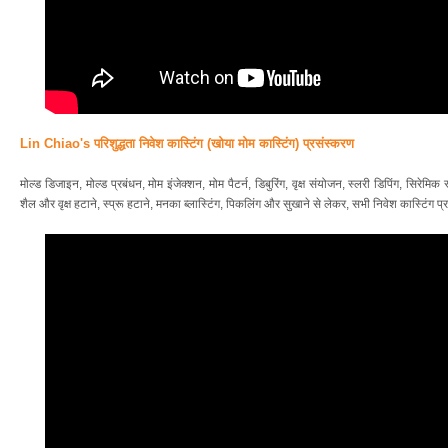
Lin Chiao's परिशुद्धता निवेश कास्टिंग (खोया मोम कास्टिंग) प्रसंस्करण
मोल्ड डिजाइन, मोल्ड प्रबंधन, मोम इंजेक्शन, मोम पैटर्न, डिबुरिंग, वृक्ष संयोजन, स्लरी डिपिंग, सिरेमिक
शैल और वृक्ष हटाने, स्प्रू हटाने, मनका ब्लास्टिंग, पिकलिंग और सुखाने से लेकर, सभी निवेश कास्टिंग प