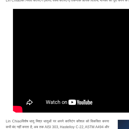
Lin Chiaoकी निवेश कास्टिंग (लॉस्ट वैक्स कास्टिंग) तकनीक आपके विशिष्ट मानकों को पूरा करने के 
Lin Chiaoविशेष धातु मिश्र धातुओं पर अपने कास्टिंग कौशल को विकसित करना
कभी बंद नहीं करता है; अब तक AISI 303, Hastelloy C-22, ASTM A494 और