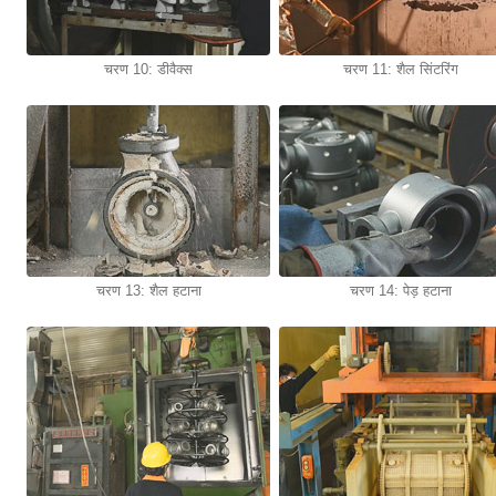
चरण 10: डीवैक्स
चरण 11: शैल सिंटरिंग
चरण 13: शैल हटाना
चरण 14: पेड़ हटाना