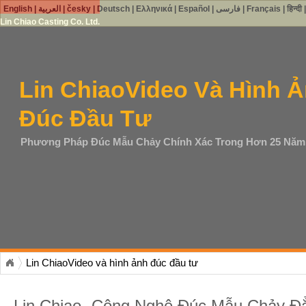
English
|
العربية
|
česky
|
Deutsch
|
Ελληνικά
|
Español
|
فارسی
|
Français
|
हिन्दी
Lin Chiao Casting Co. Ltd.
Lin ChiaoVideo Và Hình 
Đúc Đầu Tư
Phương Pháp Đúc Mẫu Chảy Chính Xác Trong Hơn 25 Năm
Lin ChiaoVideo và hình ảnh đúc đầu tư
Lin Chiao- Công Nghệ Đúc Mẫu Chảy Đ