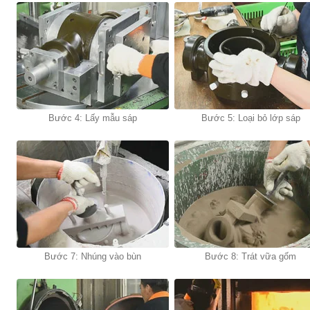
Bước 4: Lấy mẫu sáp
Bước 5: Loại bỏ lớp sáp
Bước 7: Nhúng vào bùn
Bước 8: Trát vữa gốm