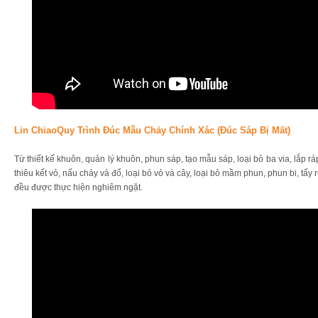
Lin ChiaoQuy Trình Đúc Mẫu Chảy Chính Xác (đúc Sáp Bị Mất)
Từ thiết kế khuôn, quản lý khuôn, phun sáp, tạo mẫu sáp, loại bỏ ba via, lắp rá
thiêu kết vỏ, nấu chảy và đổ, loại bỏ vỏ và cây, loại bỏ mầm phun, phun bi, tẩy 
đều được thực hiện nghiêm ngặt.