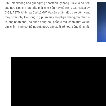
Lin Chiaokhông bao giờ ngừng phát triển kỹ năng đúc của họ trên
các hợp kim kim loại đặc biệt; cho đến nay có AISI 303, Hastelloy
C-22, ASTM A494 và CW-12MW. Và sản phẩm đúc bao gồm van,
máy bơm, phụ kiện ống, bộ phận máy, bộ phận chung, bộ phận ô
tô, ống phân phối, bộ phận hàng hải, phần cứng, cánh quạt và tua
bin, chỉnh hình cơ thể người, được sản xuất để hoạt động tốt nhất.