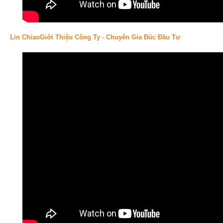
Lin ChiaoGiới Thiệu Công Ty - Chuyên Gia Đúc Đầu Tư