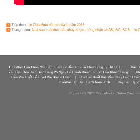
Tiếp theo:
Lin ChiaoĐúc đầu tư của 's năm 2016
Trang trước:
Nhà sản xuất đúc mẫu chảy được chứng nhận UKAS, ISO, SGS –Lin 
Grundfos' Lựa Chọn Nhà Sản Xuất Đúc Đầu Tư –Lin ChiaoCông Ty TNHH Đúc
|
Đúc Đ
Yêu Cầu Thời Gian Giao Hàng 25 Ngày Để Giành Được Trái Tim Của Khách Hàng
|
Kh
Hiện Với Thiết Kế Tuyệt Vời BởiLin Chiao
|
Nhà Sản Xuất Đúc Mẫu Chảy Được Chứn
ChiaoĐúc Đầu Tư Của 's Năm 2016
|
Hãy Liên Hệ V
Copyright © 2026 Ready-Market Online Corporat