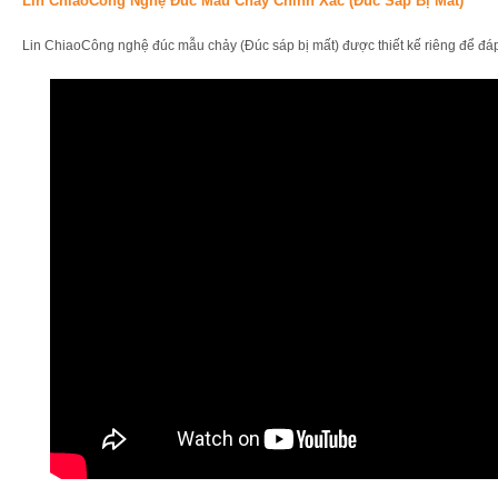
Lin ChiaoCông Nghệ Đúc Mẫu Chảy Chính Xác (Đúc Sáp Bị Mất)
Lin ChiaoCông nghệ đúc mẫu chảy (Đúc sáp bị mất) được thiết kế riêng để đáp