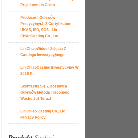
ProjektemLin Chiao
Producent Odlewów
Precyzyjnych Z Certyfikatem
UKAS, ISO, SGS –Lin
ChiaoCasting Co., Ltd.
Lin ChiaoWideo I Zdjęcia Z
Castingu Inwestycyjnego
Lin ChiaoCasting Inwestycyjny W
2016 R.
Skontaktuj Się Z Dostawcą
Odlewów Metodą Traconego
Wosku Już Teraz!
Lin Chiao Casting Co., Ltd.
Privacy Policy
Produkt
Szukaj