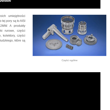
oich umiejętności
tej pory są to AISI
2MW. A produkty
ki rurowe, części
 kolektory, części
 ludzkiego, które są
Części ogólne