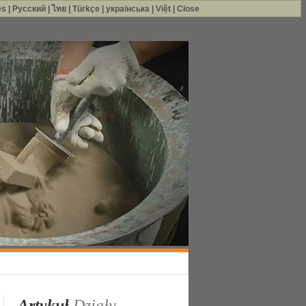
ês
|
Русский
|
ไทย
|
Türkçe
|
українська
|
Việt
|
Close
Artykuł
Działy