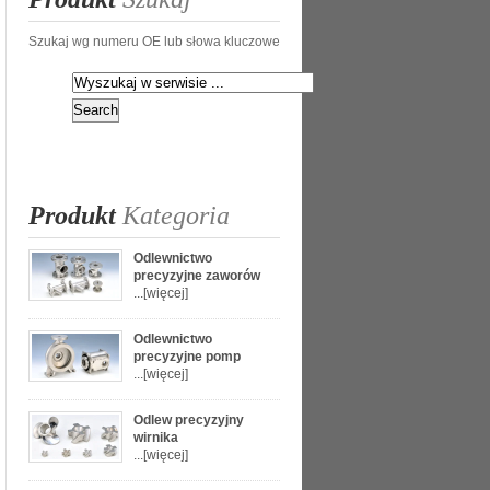
Szukaj wg numeru OE lub słowa kluczowe
Produkt
Kategoria
Odlewnictwo
precyzyjne zaworów
...
[więcej]
Odlewnictwo
precyzyjne pomp
...
[więcej]
Odlew precyzyjny
wirnika
...
[więcej]