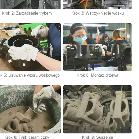
Krok 2: Zarządzanie trybem
Krok 3: Wstrzyknięcie wosku
ok 5: Usuwanie wzoru woskowego
Krok 6: Montaż drzewa
Krok 8: Tynk ceramiczny
Krok 9: Suszenie