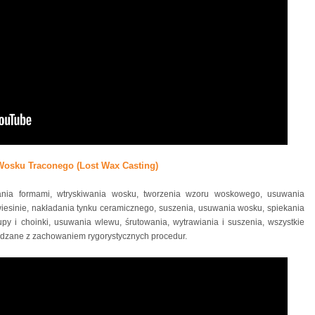
Wosku Traconego (Lost Wax Casting)
ania formami, wtryskiwania wosku, tworzenia wzoru woskowego, usuwania
iesinie, nakładania tynku ceramicznego, suszenia, usuwania wosku, spiekania
upy i choinki, usuwania wlewu, śrutowania, wytrawiania i suszenia, wszystkie
dzane z zachowaniem rygorystycznych procedur.