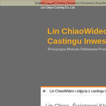
English
|
العربية
|
česky
|
Deutsch
|
Ελληνικά
|
Españo
Lin Chiao Casting Co. Ltd.
Lin ChiaoWideo
Castingu Inwe
Precyzyjna Metoda Odlewania Prec
Lin ChiaoWideo i zdjęcia z castingu
Lin Chiao- Światowej K