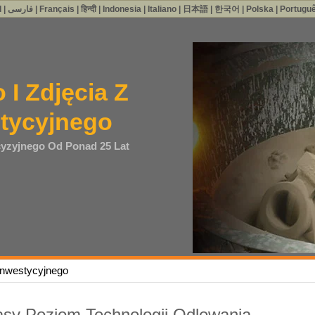
l
|
فارسی
|
Français
|
हिन्दी
|
Indonesia
|
Italiano
|
日本語
|
한국어
|
Polska
|
Portugu
 I Zdjęcia Z
stycyjnego
yzyjnego Od Ponad 25 Lat
 inwestycyjnego
lasy Poziom Technologii Odlewania