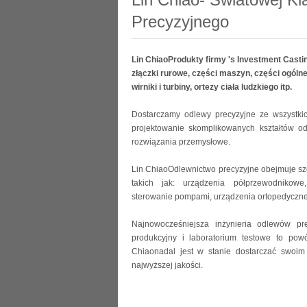
Precyzyjnego
Lin ChiaoProdukty firmy 's Investment Cast
złączki rurowe, części maszyn, części ogóln
wirniki i turbiny, ortezy ciała ludzkiego itp.
Dostarczamy odlewy precyzyjne ze wszystkic
projektowanie skomplikowanych kształtów od
rozwiązania przemysłowe.
Lin ChiaoOdlewnictwo precyzyjne obejmuje sze
takich jak: urządzenia półprzewodnikowe
sterowanie pompami, urządzenia ortopedyczn
Najnowocześniejsza inżynieria odlewów pre
produkcyjny i laboratorium testowe to powó
Chiaonadal jest w stanie dostarczać swoim 
najwyższej jakości.