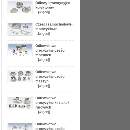
Odlewy inwestycyjne
kolektorów
...
[więcej]
Części samochodowe i
motocyklowe
...
[więcej]
Odlewnictwo
precyzyjne części
morskich
...
[więcej]
Odlewnictwo
precyzyjne części
maszyn
...
[więcej]
Odlewnictwo
precyzyjne kształtek
rurowych
...
[więcej]
Odlewnictwo
precyzyjne części