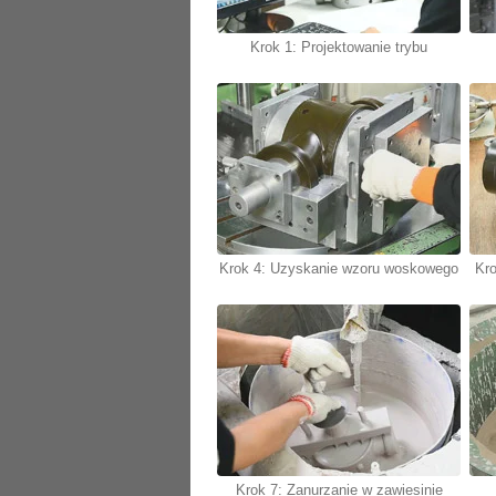
Krok 1: Projektowanie trybu
Krok 4: Uzyskanie wzoru woskowego
Kr
Krok 7: Zanurzanie w zawiesinie