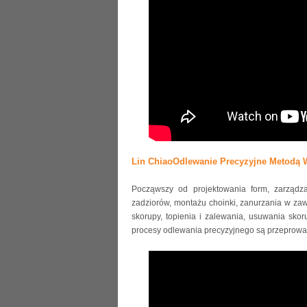
Lin ChiaoOdlewanie Precyzyjne Metodą 
Począwszy od projektowania form, zarządz
zadziorów, montażu choinki, zanurzania w zaw
skorupy, topienia i zalewania, usuwania skor
procesy odlewania precyzyjnego są przeprowa