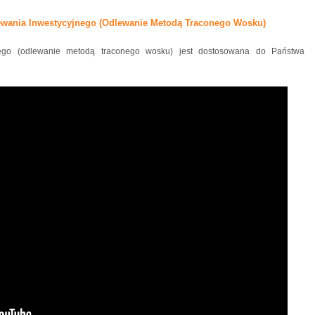
ewania Inwestycyjnego (odlewanie Metodą Traconego Wosku)
nego (odlewanie metodą traconego wosku) jest dostosowana do Państwa