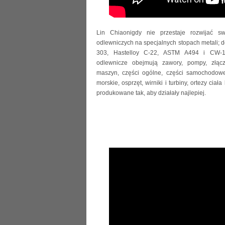
Lin Chiaonigdy nie przestaje rozwijać sw
odlewniczych na specjalnych stopach metali; do 
303, Hastelloy C-22, ASTM A494 i CW-1
odlewnicze obejmują zawory, pompy, złącz
maszyn, części ogólne, części samochodowe,
morskie, osprzęt, wirniki i turbiny, ortezy ciała
produkowane tak, aby działały najlepiej.