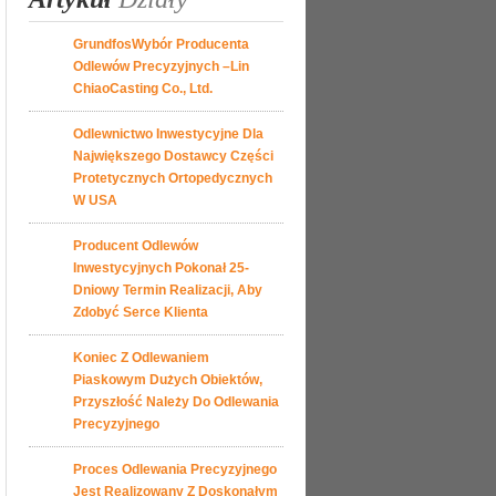
GrundfosWybór Producenta
Odlewów Precyzyjnych –Lin
ChiaoCasting Co., Ltd.
Odlewnictwo Inwestycyjne Dla
Największego Dostawcy Części
Protetycznych Ortopedycznych
W USA
Producent Odlewów
Inwestycyjnych Pokonał 25-
Dniowy Termin Realizacji, Aby
Zdobyć Serce Klienta
Koniec Z Odlewaniem
Piaskowym Dużych Obiektów,
Przyszłość Należy Do Odlewania
Precyzyjnego
Proces Odlewania Precyzyjnego
Jest Realizowany Z Doskonałym