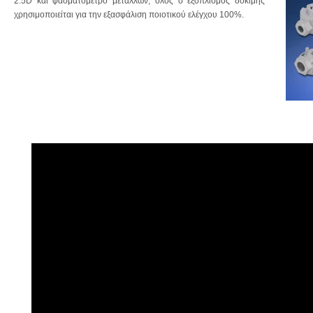
2.5D και φασματόμετρο μετάλλων, όλος ο εξοπλισμός δοκιμής
χρησιμοποιείται για την εξασφάλιση ποιοτικού ελέγχου 100%.