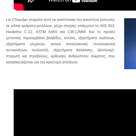
Lin ChiaoΔεν σταματά ποτέ να αναπτύσσει την ικανότητα χύτευσης
σε ειδικά κράματα μετάλλων. μέχρι στιγμής υπάρχουν τα AISI 303,
Hastelloy C-22, ASTM A494 και CW-12MW. Και το προϊόν
χύτευσης περιλαμβάνει βαλβίδες, αντλίες, εξαρτήματα σωλήνων,
εξαρτήματα μηχανών, γενικά ανταλλακτικά, ανταλλακτικά
αυτοκινήτων, πολλαπλή, εξαρτήματα θαλάσσης, εξοπλισμό,
πτερωτή και στρόβιλους, ορθώσεις ανθρώπινου σώματος, που
κατασκευάζονται για την καλύτερη απόδοση.