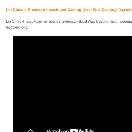
Lin Chiao's Precision Investment Casting (Lost Wax Casting) Τεχνολ
Lin ChiaoΗ τεχνολογία χύτευσης επενδύσεων (Lost Wax Casting) είναι προσαρ
πρότυπά σας.