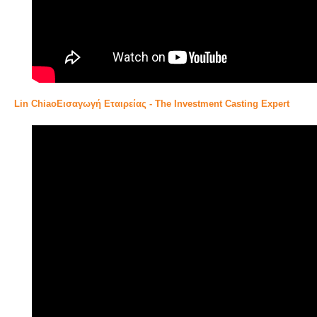
Lin ChiaoΕισαγωγή Εταιρείας - The Investment Casting Expert