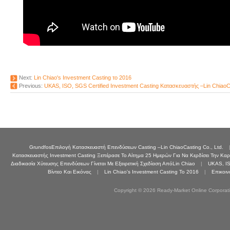
Next:
Lin Chiao's Investment Casting το 2016
Previous:
UKAS, ISO, SGS Certified Investment Casting Κατασκευαστής –Lin ChiaoCa
GrundfosΕπιλογή Κατασκευαστή Επενδύσεων Casting –Lin ChiaoCasting Co., Ltd.
Κατασκευαστής Investment Casting Ξεπέρασε Το Αίτημα 25 Ημερών Για Να Κερδίσει Την Καρ
Διαδικασία Χύτευσης Επενδύσεων Γίνεται Με Εξαιρετική Σχεδίαση ΑπόLin Chiao
|
UKAS, IS
Βίντεο Και Εικόνας
|
Lin Chiao's Investment Casting Το 2016
|
Επικοιν
Copyright © 2026 Ready-Market Online Corporat