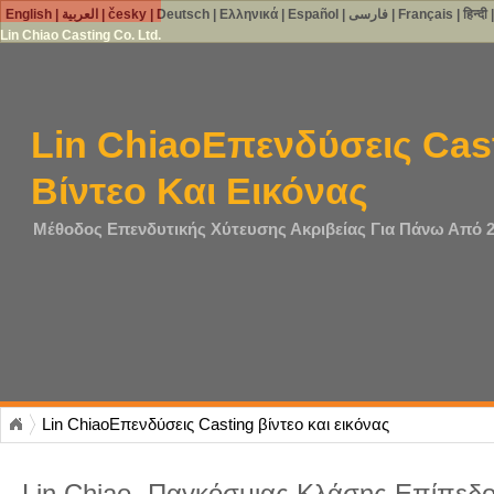
English
|
العربية
|
česky
|
Deutsch
|
Ελληνικά
|
Español
|
فارسی
|
Français
|
हिन्दी
Lin Chiao Casting Co. Ltd.
Lin ChiaoΕπενδύσεις Cas
Βίντεο Και Εικόνας
Μέθοδος Επενδυτικής Χύτευσης Ακριβείας Για Πάνω Από 2
Lin ChiaoΕπενδύσεις Casting βίντεο και εικόνας
Lin Chiao- Παγκόσμιας Κλάσης Επίπεδο