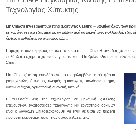
Τεχνολογίας Χύτευσης
Lin Chiao's Investment Casting (Lost Wax Casting) - βαλβίδα όλων των κρ
μηχανών, γενικά εξαρτήματα, ανταλλακτικά αυτοκινήτων, πολλαπλή, εξαρτή
όρθωση ανθρώπινου σώματος κ.λπ.
Παροχή χυτών ακριβείας σε όλα τα κράματα,Lin ChiaoΗ μέθοδος χύτευσης τη
πολύπλοκα σχήματα χύτευσης, γι' αυτό και η Lin Quiao εξυπηρετεί πελάτες σ
λύσεις.
Lin Chiaoχύτευση επενδύσεων που περιλαμβάνει ευρύ φάσμα
βιομηχανιών, όπως εξοπλισμός ημιαγωγών, θαλάσσιο τμήμα,
αντλία ελέγχου, ορθοπεδική συσκευή, ιατρική.
Η τελευταία λέξη της τεχνολογίας σε μηχανική χύτευσης
επενδύσεων, εγκαταστάσεις παραγωγής και εργαστήριο δοκιμών
είναι ο λόγοςLin Chiaoεξακολουθεί να είναι σε θέση να παρέχει
προϊόντα κορυφαίας ποιότητας στους πελάτες της.