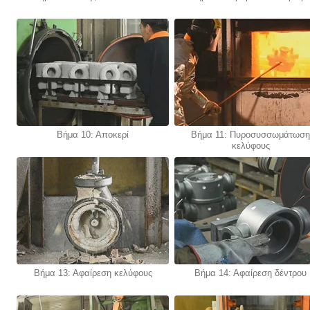
Βήμα 10: Αποκερί
Βήμα 11: Πυροσυσσωμάτωση
κελύφους
Βήμα 13: Αφαίρεση κελύφους
Βήμα 14: Αφαίρεση δέντρου