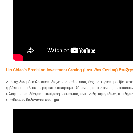
Lin Chiao's Precision Investment Casting (Lost Wax Casting) Επεξε
Από σχεδιασμό καλουπιού, διαχείριση καλουπιού, έγχυση κεριού, μοτίβο κερ
εμβάπτιση πολτού, κεραμικό στοκάρισμα, ξήρανση, αποκήρωση, πυροσυσσω
κελύφους και δέντρου, αφαίρεση ψεκασμού, ανατίναξη σφαιριδίων, αποξήραν
επενδύσεων διεξάγονται αυστηρά.