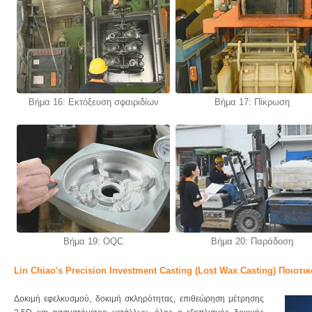
Βήμα 16: Εκτόξευση σφαιριδίων
Βήμα 17: Πίκρωση
Βήμα 19: OQC
Βήμα 20: Παράδοση
Lin Chiao's Precision Investment Casting (Lost Wax Casting) Ποιοτι
Δοκιμή εφελκυσμού, δοκιμή σκληρότητας, επιθεώρηση μέτρησης