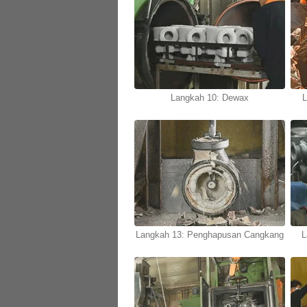
Langkah 10: Dewax
L
Langkah 13: Penghapusan Cangkang
L