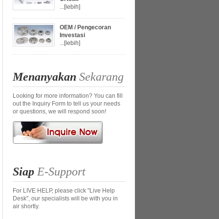
...
[lebih]
OEM / Pengecoran
Investasi
...
[lebih]
Menanyakan
Sekarang
Looking for more information? You can fill
out the Inquiry Form to tell us your needs
or questions, we will respond soon!
Siap
E-Support
For LIVE HELP, please click "Live Help
Desk", our specialists will be with you in
air shortly.