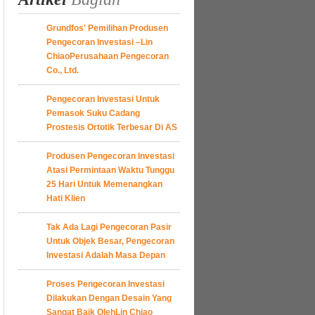
Grundfos' Pemilihan Produsen
Pengecoran Investasi –Lin
ChiaoPerusahaan Pengecoran
Co., Ltd.
Pengecoran Investasi Untuk
Pemasok Suku Cadang
Prostesis Ortotik Terbesar Di AS
Produsen Pengecoran Investasi
Atasi Permintaan Waktu Tunggu
25 Hari Untuk Memenangkan
Hati Klien
Tak Ada Lagi Pengecoran Pasir
Untuk Objek Besar, Pengecoran
Investasi Adalah Masa Depan
Proses Pengecoran Investasi
Dilakukan Dengan Desain Yang
Sangat Baik OlehLin Chiao