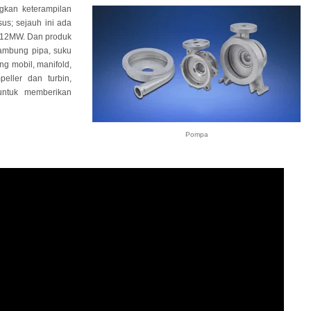
gkan keterampilan
s; sejauh ini ada
-12MW. Dan produk
yambung pipa, suku
g mobil, manifold,
eller dan turbin,
 untuk memberikan
Pompa