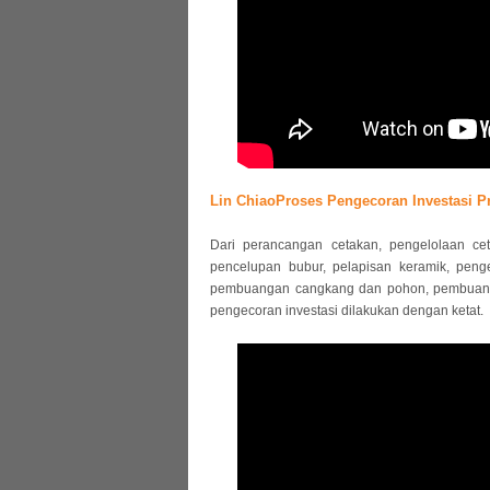
Lin ChiaoProses Pengecoran Investasi Pr
Dari perancangan cetakan, pengelolaan cetak
pencelupan bubur, pelapisan keramik, penge
pembuangan cangkang dan pohon, pembuanga
pengecoran investasi dilakukan dengan ketat.