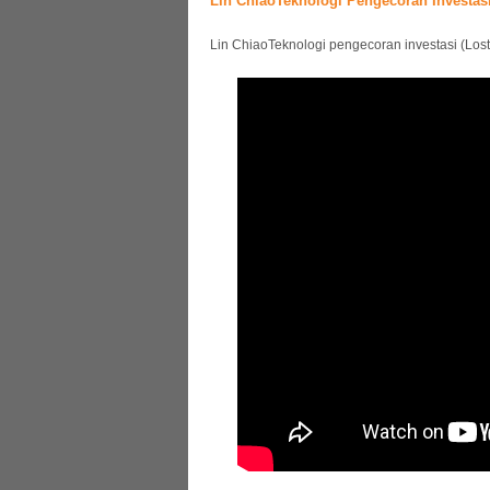
Lin ChiaoTeknologi Pengecoran Investasi 
Lin ChiaoTeknologi pengecoran investasi (Los