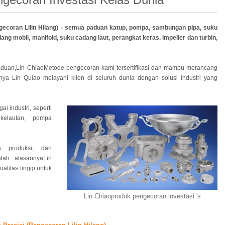
gecoran Lilin Hilang) - semua paduan katup, pompa, sambungan pipa, suku
 mobil, manifold, suku cadang laut, perangkat keras, impeller dan turbin,
aduan,Lin ChiaoMetode pengecoran kami tersertifikasi dan mampu merancang
nya Lin Quiao melayani klien di seluruh dunia dengan solusi industri yang
i industri, seperti
kelautan, pompa
as produksi, dan
lah alasannyaLin
litas tinggi untuk
Lin Chiaoproduk pengecoran investasi 's