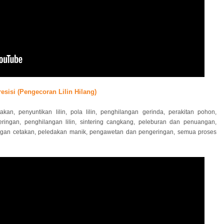
esisi (Pengecoran Lilin Hilang)
an, penyuntikan lilin, pola lilin, penghilangan gerinda, perakitan pohon,
ringan, penghilangan lilin, sintering cangkang, peleburan dan penuangan,
n cetakan, peledakan manik, pengawetan dan pengeringan, semua proses