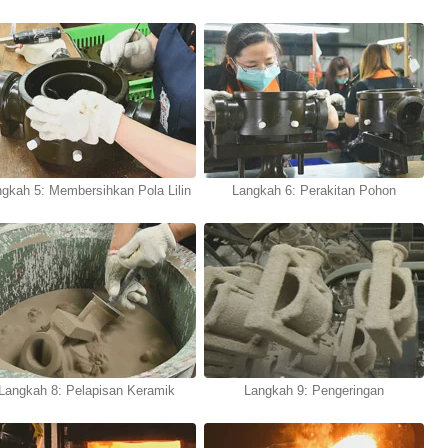
gkah 5: Membersihkan Pola Lilin
Langkah 6: Perakitan Pohon
Langkah 8: Pelapisan Keramik
Langkah 9: Pengeringan