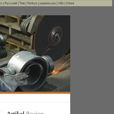
ês
|
Русский
|
ไทย
|
Türkçe
|
українська
|
Việt
|
Close
Artikel
Bagian