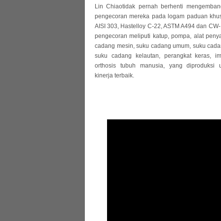
Lin Chiaotidak pernah berhenti mengemban
pengecoran mereka pada logam paduan khusu
AISI 303, Hastelloy C-22, ASTM A494 dan CW
pengecoran meliputi katup, pompa, alat pen
cadang mesin, suku cadang umum, suku cadan
suku cadang kelautan, perangkat keras, imp
orthosis tubuh manusia, yang diproduksi
kinerja terbaik.