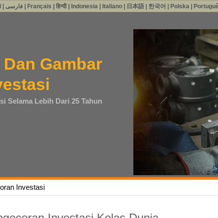
l
|
فارسی
|
Français
|
हिन्दी
|
Indonesia
|
Italiano
|
日本語
|
한국어
|
Polska
|
Portugu
o Dan Gambar
estasi
si Selama Lebih Dari 25 Tahun
ran Investasi
ngecoran Investasi Kelas Dunia