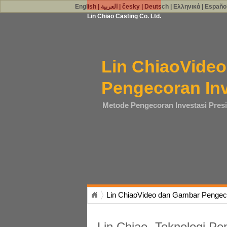
English
|
العربية
|
česky
|
Deutsch
|
Ελληνικά
|
Españo
Lin Chiao Casting Co. Ltd.
Lin ChiaoVide
Pengecoran Inv
Metode Pengecoran Investasi Presi
Lin ChiaoVideo dan Gambar Pengeco
Lin Chiao- Teknologi Pe