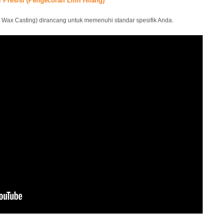
Presisi (Pengecoran Lilin Hilang)
t Wax Casting) dirancang untuk memenuhi standar spesifik Anda.