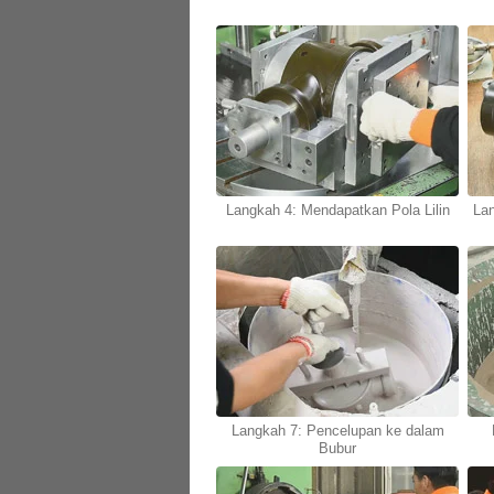
Langkah 4: Mendapatkan Pola Lilin
Lan
Langkah 7: Pencelupan ke dalam
Bubur