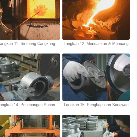
angkah 11: Sintering Cangkang
Langkah 12: Mencairkan & Menuang
angkah 14: Penebangan Pohon
Langkah 15: Penghapusan Sariawan