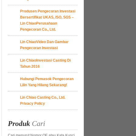
Produsen Pengecoran Investasi
Bersertifikat UKAS, ISO, SGS –
Lin ChiaoPerusahaan
Pengecoran Co., Ltd.
Lin ChiaoVideo Dan Gambar
Pengecoran Investasi
Lin ChiaoInvestasi Casting Di
Tahun 2016
Hubungi Pemasok Pengecoran
Lilin Yang Hilang Sekarang!
Lin Chiao Casting Co., Ltd.
Privacy Policy
Produk
Cari
Cari menurut Nomor OE atau Kata Kunci