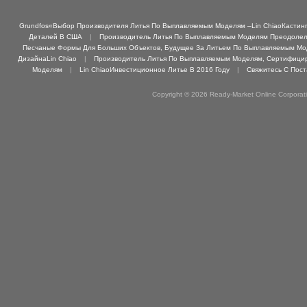
Grundfos«Выбор Производителя Литья По Выплавляемым Моделям –Lin ChiaoКастинг 
Деталей В США
|
Производитель Литья По Выплавляемым Моделям Преодолел 
Песчаные Формы Для Больших Объектов, Будущее За Литьем По Выплавляемым М
ДизайнаLin Chiao
|
Производитель Литья По Выплавляемым Моделям, Сертифициро
Моделям
|
Lin ChiaoИнвестиционное Литье В 2016 Году
|
Свяжитесь С Пос
Copyright © 2026 Ready-Market Online Corporat