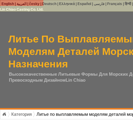
English
|
العربية
|
česky
|
Deutsch
|
Ελληνικά
|
Español
|
فارسی
|
Français
|
हिन्दी
Lin Chiao Casting Co. Ltd.
Литье По Выплавляем
Моделям Деталей Морск
Назначения
Высококачественные Литьевые Формы Для Морских Д
Превосходным ДизайномLin Chiao
Категория
Литье по выплавляемым моделям деталей мор