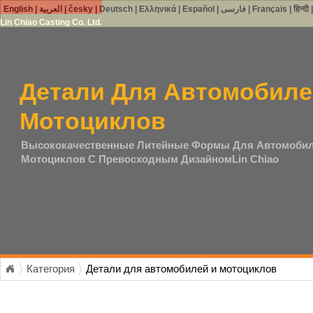
English
|
العربية
|
česky
|
Deutsch
|
Ελληνικά
|
Español
|
فارسی
|
Français
|
हिन्दी
Lin Chiao Casting Co. Ltd.
Детали Для Автомобиле
Мотоциклов
Высококачественные Литейные Формы Для Автомобил
Мотоциклов С Превосходным ДизайномLin Chiao
Категория
Детали для автомобилей и мотоциклов