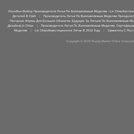
Grundfos«Выбор Производителя Литья По Выплавляемым Моделям –Lin ChiaoКастинг 
Деталей В США
|
Производитель Литья По Выплавляемым Моделям Преодолел 
Песчаные Формы Для Больших Объектов, Будущее За Литьем По Выплавляемым М
ДизайнаLin Chiao
|
Производитель Литья По Выплавляемым Моделям, Сертифициро
Моделям
|
Lin ChiaoИнвестиционное Литье В 2016 Году
|
Свяжитесь С Пос
Copyright © 2026 Ready-Market Online Corporat